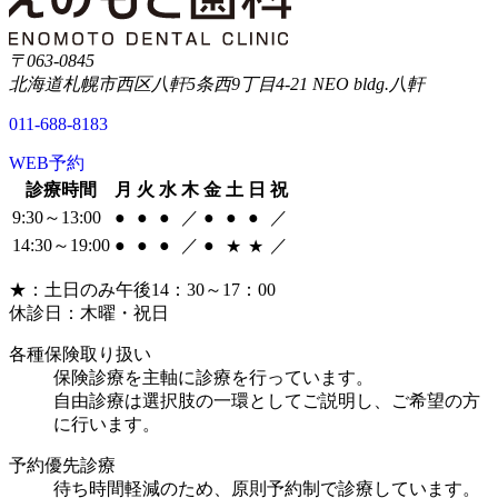
〒063-0845
北海道札幌市西区八軒5条西9丁目4-21 NEO bldg.八軒
011-688-8183
WEB予約
診療時間
月
火
水
木
金
土
日
祝
9:30～13:00
●
●
●
／
●
●
●
／
14:30～19:00
●
●
●
／
●
／
★
★
★
：土日のみ午後14：30～17：00
休診日：木曜・祝日
各種保険取り扱い
保険診療を主軸に診療を行っています。
自由診療は選択肢の一環としてご説明し、ご希望の方
に行います。
予約優先診療
待ち時間軽減のため、原則予約制で診療しています。