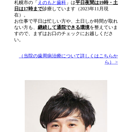
札幌市の「
えのもと歯科
」は
平日夜間は19時・土
日は17時まで
診療しています（2023年11月現
在）。
お仕事で平日は忙しい方や、土日しか時間が取れ
ない方も、
継続して通院できる環境
を整えていま
すので、まずはお口のチェックにお越しくださ
い。
（当院の歯周病治療について詳しくはこちらか
ら） >