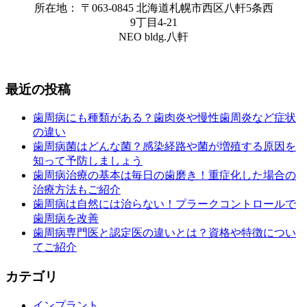
所在地： 〒063-0845 北海道札幌市西区八軒5条西
9丁目4-21
NEO bldg.八軒
最近の投稿
歯周病にも種類がある？歯肉炎や慢性歯周炎など症状
の違い
歯周病菌はどんな菌？感染経路や菌が増殖する原因を
知って予防しましょう
歯周病治療の基本は毎日の歯磨き！重症化した場合の
治療方法もご紹介
歯周病は自然には治らない！プラークコントロールで
歯周病を改善
歯周病専門医と認定医の違いとは？資格や特徴につい
てご紹介
カテゴリ
インプラント