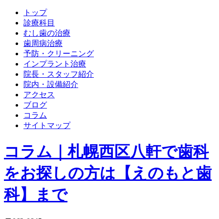
トップ
診療科目
むし歯の治療
歯周病治療
予防・クリーニング
インプラント治療
院長・スタッフ紹介
院内・設備紹介
アクセス
ブログ
コラム
サイトマップ
コラム｜札幌西区八軒で歯科
をお探しの方は【えのもと歯
科】まで