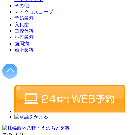
その他
マイクロスコープ
予防歯科
入れ歯
口腔外科
小児歯科
歯周病
矯正歯科
〒063-0845