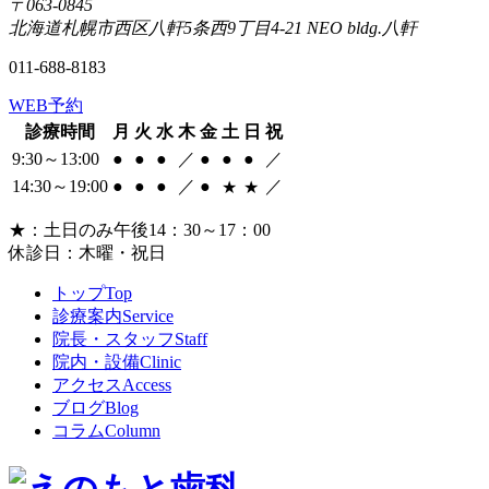
〒063-0845
北海道札幌市西区八軒5条西9丁目4-21 NEO bldg.八軒
011-688-8183
WEB予約
診療時間
月
火
水
木
金
土
日
祝
9:30～13:00
●
●
●
／
●
●
●
／
14:30～19:00
●
●
●
／
●
／
★
★
★
：土日のみ午後14：30～17：00
休診日：木曜・祝日
トップ
Top
診療案内
Service
院長・スタッフ
Staff
院内・設備
Clinic
アクセス
Access
ブログ
Blog
コラム
Column