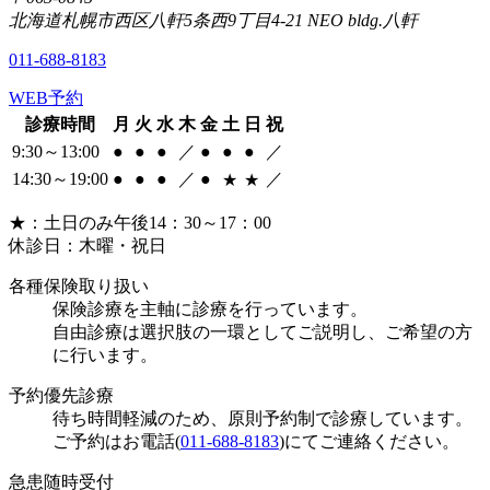
北海道札幌市西区八軒5条西9丁目4-21 NEO bldg.八軒
011-688-8183
WEB予約
診療時間
月
火
水
木
金
土
日
祝
9:30～13:00
●
●
●
／
●
●
●
／
14:30～19:00
●
●
●
／
●
／
★
★
★
：土日のみ午後14：30～17：00
休診日：木曜・祝日
各種保険取り扱い
保険診療を主軸に診療を行っています。
自由診療は選択肢の一環としてご説明し、ご希望の方
に行います。
予約優先診療
待ち時間軽減のため、原則予約制で診療しています。
ご予約はお電話(
011-688-8183
)にてご連絡ください。
急患随時受付