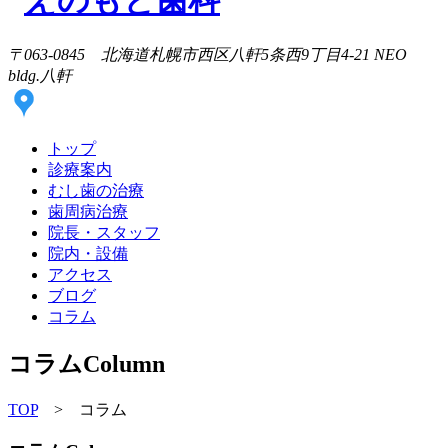
〒063-0845 北海道札幌市西区八軒5条西9丁目4-21 NEO
bldg.八軒
トップ
診療案内
むし歯の治療
歯周病治療
院長・スタッフ
院内・設備
アクセス
ブログ
コラム
コラム
Column
TOP
> コラム