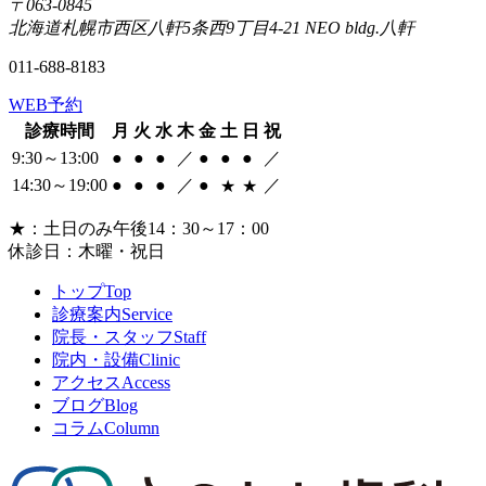
〒063-0845
北海道札幌市西区八軒5条西9丁目4-21 NEO bldg.八軒
011-688-8183
WEB予約
診療時間
月
火
水
木
金
土
日
祝
9:30～13:00
●
●
●
／
●
●
●
／
14:30～19:00
●
●
●
／
●
／
★
★
★
：土日のみ午後14：30～17：00
休診日：木曜・祝日
トップ
Top
診療案内
Service
院長・スタッフ
Staff
院内・設備
Clinic
アクセス
Access
ブログ
Blog
コラム
Column