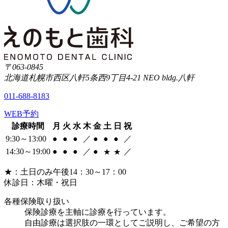
〒063-0845
北海道札幌市西区八軒5条西9丁目4-21 NEO bldg.八軒
011-688-8183
WEB予約
診療時間
月
火
水
木
金
土
日
祝
9:30～13:00
●
●
●
／
●
●
●
／
14:30～19:00
●
●
●
／
●
／
★
★
★
：土日のみ午後14：30～17：00
休診日：木曜・祝日
各種保険取り扱い
保険診療を主軸に診療を行っています。
自由診療は選択肢の一環としてご説明し、ご希望の方