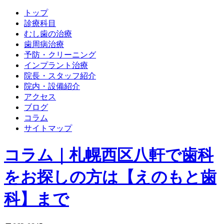
トップ
診療科目
むし歯の治療
歯周病治療
予防・クリーニング
インプラント治療
院長・スタッフ紹介
院内・設備紹介
アクセス
ブログ
コラム
サイトマップ
コラム｜札幌西区八軒で歯科
をお探しの方は【えのもと歯
科】まで