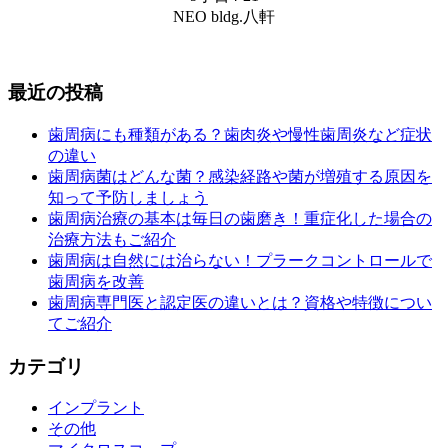
NEO bldg.八軒
最近の投稿
歯周病にも種類がある？歯肉炎や慢性歯周炎など症状
の違い
歯周病菌はどんな菌？感染経路や菌が増殖する原因を
知って予防しましょう
歯周病治療の基本は毎日の歯磨き！重症化した場合の
治療方法もご紹介
歯周病は自然には治らない！プラークコントロールで
歯周病を改善
歯周病専門医と認定医の違いとは？資格や特徴につい
てご紹介
カテゴリ
インプラント
その他