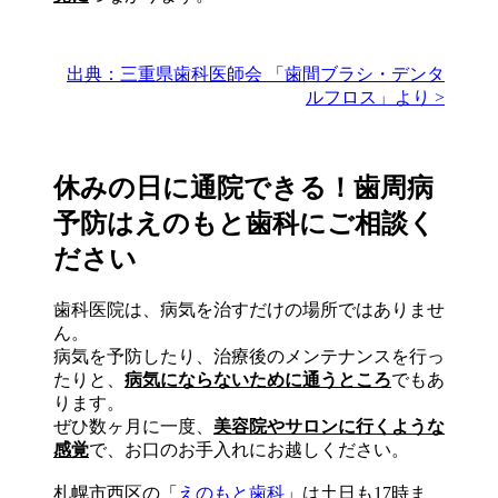
出典：三重県歯科医師会 「歯間ブラシ・デンタ
ルフロス」より >
休みの日に通院できる！歯周病
予防はえのもと歯科にご相談く
ださい
歯科医院は、病気を治すだけの場所ではありませ
ん。
病気を予防したり、治療後のメンテナンスを行っ
たりと、
病気にならないために通うところ
でもあ
ります。
ぜひ数ヶ月に一度、
美容院やサロンに行くような
感覚
で、お口のお手入れにお越しください。
札幌市西区の「
えのもと歯科
」は土日も17時ま