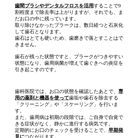
歯間ブラシやデンタルフロスを活用
することで9
割程度まで除去率は上がりますが、それでも、ま
だお口の中に残っています。
取り除けなかったプラークは、数日経つと石灰化
して歯石となります。
歯石はとても硬いため、歯磨きで落とすことはで
きません。
歯石が残った状態ですと、プラークがつきやすい
状態になり、歯周病菌が増えて歯ぐきへの炎症を
引き起こすのです。
歯科医院では、お口の状態を確認したあとで、
専
用の薬剤と機器を使って
歯垢や歯石を除去する
「クリーニング」や「スケーリング」を行いま
す。
また、歯周病は初期の段階では、ご自身で自覚で
きる症状がなく、静かに進行する病気です。
定期的にお口のチェックを受けることで、
早期発
見に
つながります。