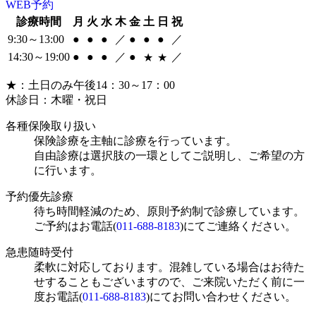
WEB予約
診療時間
月
火
水
木
金
土
日
祝
9:30～13:00
●
●
●
／
●
●
●
／
14:30～19:00
●
●
●
／
●
／
★
★
★
：土日のみ午後14：30～17：00
休診日：木曜・祝日
各種保険取り扱い
保険診療を主軸に診療を行っています。
自由診療は選択肢の一環としてご説明し、ご希望の方
に行います。
予約優先診療
待ち時間軽減のため、原則予約制で診療しています。
ご予約はお電話(
011-688-8183
)にてご連絡ください。
急患随時受付
柔軟に対応しております。混雑している場合はお待た
せすることもございますので、ご来院いただく前に一
度お電話(
011-688-8183
)にてお問い合わせください。